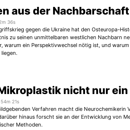
en aus der Nachbarschaft
2m 36s
riffskrieg gegen die Ukraine hat den Osteuropa-Histo
tnis zu seinen unmittelbaren westlichen Nachbarn neu
er, warum ein Perspektivwechsel nötig ist, und warum
 liegen.
ikroplastik nicht nur ei
54m 21s
bildgebenden Verfahren macht die Neurochemikerin V
 darüber hinaus forscht sie an der Entwicklung von 
ischer Methoden.