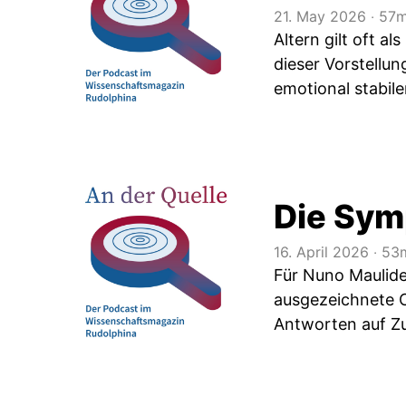
21. May 2026
‧
57m
Altern gilt oft a
dieser Vorstellu
emotional stabil
Die Sym
16. April 2026
‧
53m
Für Nuno Maulide 
ausgezeichnete 
Antworten auf Z